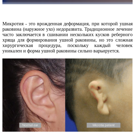
Интраоральный сканер
Aoralscan Elite Wireless
НОВИНКА
Aoralscan Elite
Микротия - это врожденная деформация, при которой ушная
Aoralscan 3 Wireless
раковина (наружное ухо) недоразвита. Традиционное лечение
Aoralscan 3
часто заключается в сшивании нескольких кусков реберного
хряща для формирования ушной раковины, но это сложная
Aoralscan L
хирургическая процедура, поскольку каждый человек
уникален и форма ушной раковины сильно варьируется.
Стоматологический 3D-принтер
AccuFab-F1
НОВИНКА
AccuFab-CEL
AccuFab-L4D/K
AccuFab-D1s
Для постобработки
FabWash
FabCure N2
НОВИНКА
FabCure 2
Лабораторный 3D-сканер