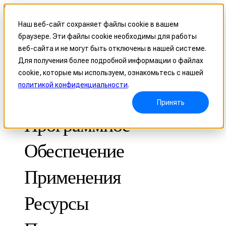
Skip to content
Наш веб-сайт сохраняет файлы cookie в вашем
браузере. Эти файлы cookie необходимы для работы
Header Menu - Text
веб-сайта и не могут быть отключены в нашей системе.
Для получения более подробной информации о файлах
cookie, которые мы используем, ознакомьтесь с нашей
политикой конфиденциальности
.
3D-Сканер
Принять
Программное
Обеспечение
Применения
МЕТРОЛОГИЧЕСКИЕ
ДЛЯ КОНТРОЛЯ КАЧЕСТВА
Ресурсы
Оптическая координатно-измерительная система
FreeScan Trak ProW 🛜
Кейсы