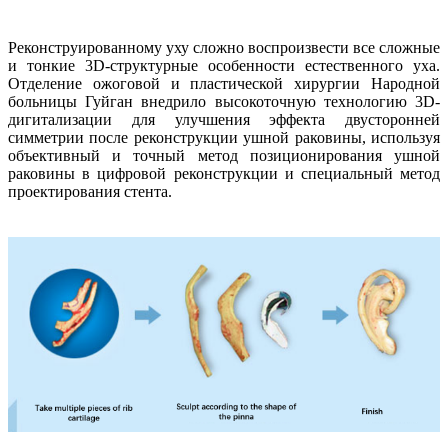
AutoScan-DS-EX Pro(H)
Реконструированному уху сложно воспроизвести все сложные
AutoScan-DS-EX Pro
и тонкие 3D-структурные особенности естественного уха.
Отделение ожоговой и пластической хирургии Народной
Лицевой 3D-сканер
больницы Гуйган внедрило высокоточную технологию 3D-
дигитализации для улучшения эффекта двусторонней
e-Motion
НОВИНКА
симметрии после реконструкции ушной раковины, используя
MetiSmile-MR
НОВИНКА
объективный и точный метод позиционирования ушной
MetiSmile
раковины в цифровой реконструкции и специальный метод
проектирования стента.
Стоматологические решения
Оставить заявку