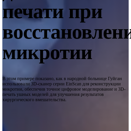
печати при
EinScan SP V2
EinScan SE V2
восстановлен
Аксессуары
FootStation 2
Backpack for EinScan Libre
микротии
Профессиональные решения
ДЛЯ НАЧИНАЮЩИХ · EINSTAR
ДЛЯ ЛЮБИТЕЛЕЙ
Лучшие экономичные 3D-сканеры для начинающих
В этом примере показано, как в народной больнице Гуйган
использовали 3D-сканер серии EinScan для реконструкции
EINSTAR Rockit 🛜
НОВИНКА
микротии, обеспечив точное цифровое моделирование и 3D-
EINSTAR 2 🛜
НОВИНКА
печать ушных моделей для улучшения результатов
хирургического вмешательства.
EINSTAR VEGA 🛜
3D-решения для начинающих
СТОМАТОЛОГИЯ
ДЛЯ СТОМАТОЛОГИИ