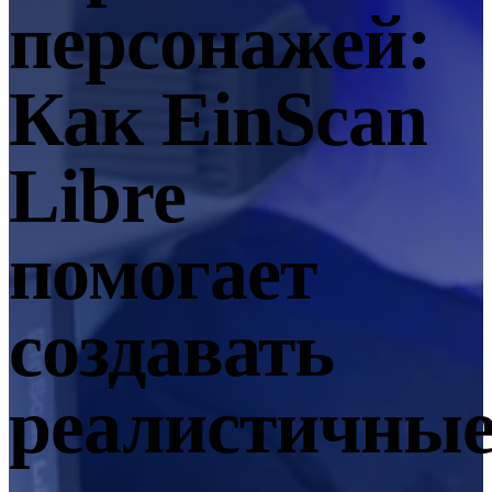
персонажей:
EinScan SP V2
EinScan SE V2
Как EinScan
Аксессуары
FootStation 2
Backpack for EinScan Libre
Libre
Профессиональные решения
ДЛЯ НАЧИНАЮЩИХ · EINSTAR
ДЛЯ ЛЮБИТЕЛЕЙ
помогает
Лучшие экономичные 3D-сканеры для начинающих
создавать
EINSTAR Rockit 🛜
НОВИНКА
EINSTAR 2 🛜
НОВИНКА
EINSTAR VEGA 🛜
реалистичны
3D-решения для начинающих
СТОМАТОЛОГИЯ
ДЛЯ СТОМАТОЛОГИИ