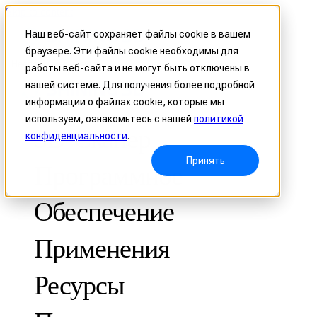
Skip to content
Наш веб-сайт сохраняет файлы cookie в вашем
браузере. Эти файлы cookie необходимы для
Header Menu - Text
работы веб-сайта и не могут быть отключены в
нашей системе. Для получения более подробной
информации о файлах cookie, которые мы
используем, ознакомьтесь с нашей
политикой
3D-Сканер
конфиденциальности
.
Принять
Программное
Обеспечение
Применения
МЕТРОЛОГИЧЕСКИЕ
ДЛЯ КОНТРОЛЯ КАЧЕСТВА
Ресурсы
Оптическая координатно-измерительная система
FreeScan Trak ProW 🛜
Кейсы