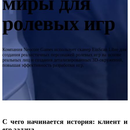
миры для
Интраоральный сканер
Aoralscan Elite Wireless
НОВИНКА
ролевых игр
Aoralscan Elite
Aoralscan 3 Wireless
Aoralscan 3
Aoralscan L
Компания Neocore Games использует сканер EinScan Libre для
Стоматологический 3D-принтер
создания реалистичных персонажей ролевых игр на основе
реальных лиц и создания детализированных 3D-окружений,
AccuFab-F1
НОВИНКА
повышая эффективность разработки игр.
AccuFab-CEL
AccuFab-L4D/K
AccuFab-D1s
Для постобработки
FabWash
FabCure N2
НОВИНКА
FabCure 2
С чего начинается история: клиент и
его задача
Лабораторный 3D-сканер