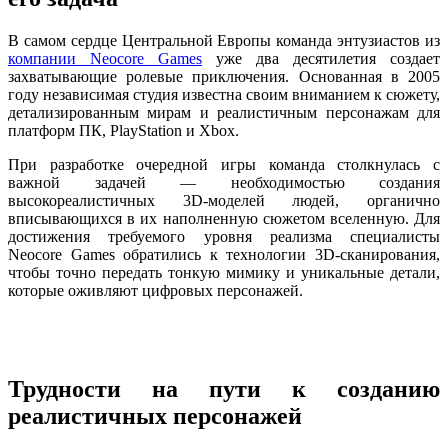
AutoScan-DS-EX Pro(H)
В самом сердце Центральной Европы команда энтузиастов из
AutoScan-DS-EX Pro
компании Neocore Games
уже два десятилетия создает
захватывающие ролевые приключения. Основанная в 2005
Лицевой 3D-сканер
году независимая студия известна своим вниманием к сюжету,
детализированным мирам и реалистичным персонажам для
e-Motion
НОВИНКА
платформ ПК, PlayStation и Xbox.
MetiSmile-MR
НОВИНКА
При разработке очередной игры команда столкнулась с
MetiSmile
важной задачей — необходимостью создания
высокореалистичных 3D-моделей людей, органично
Стоматологические решения
вписывающихся в их наполненную сюжетом вселенную. Для
достижения требуемого уровня реализма специалисты
Neocore Games обратились к технологии 3D-сканирования,
чтобы точно передать тонкую мимику и уникальные детали,
Оставить заявку
которые оживляют цифровых персонажей.
Трудности на пути к созданию
реалистичных персонажей