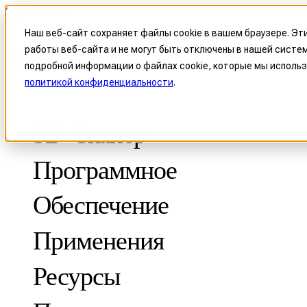
Skip to content
Наш веб-сайт сохраняет файлы cookie в вашем браузере. Эт
работы веб-сайта и не могут быть отключены в нашей систем
Header Menu - Text
подробной информации о файлах cookie, которые мы использ
политикой конфиденциальности
.
3D-Сканер
Программное
Обеспечение
Применения
МЕТРОЛОГИЧЕСКИЕ
ДЛЯ КОНТРОЛЯ КАЧЕСТВА
Ресурсы
Оптическая координатно-измерительная система
FreeScan Trak ProW 🛜
Кейсы