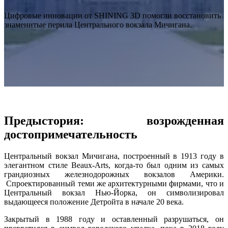
Интраоральный сканер
Цифровые инновации от SHINING 3D помогли восстановить
Aoralscan Elite Wireless
НОВИНКА
знаменитые перила Центрального вокзала Мичигана.
Aoralscan Elite
Aoralscan 3 Wireless
Aoralscan 3
Aoralscan L
Стоматологический 3D-принтер
AccuFab-F1
НОВИНКА
Предыстория: возрожденная
AccuFab-CEL
AccuFab-L4D/K
достопримечательность
AccuFab-D1s
Центральный вокзал Мичигана, построенный в 1913 году в
элегантном стиле Beaux-Arts, когда-то был одним из самых
Для постобработки
грандиозных железнодорожных вокзалов Америки.
FabWash
Спроектированный теми же архитектурными фирмами, что и
Центральный вокзал Нью-Йорка, он символизировал
FabCure N2
НОВИНКА
выдающееся положение Детройта в начале 20 века.
FabCure 2
Закрытый в 1988 году и оставленный разрушаться, он
Лабораторный 3D-сканер