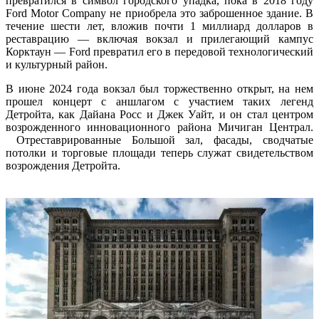
превратился в символ городского упадка, пока в 2018 году
Ford Motor Company не приобрела это заброшенное здание. В
AutoScan-DS-EX Pro(H)
течение шести лет, вложив почти 1 миллиард долларов в
AutoScan-DS-EX Pro
реставрацию — включая вокзал и прилегающий кампус
Корктаун — Ford превратил его в передовой технологический
и культурный район.
Лицевой 3D-сканер
e-Motion
НОВИНКА
В июне 2024 года вокзал был торжественно открыт, на нем
прошел концерт с аншлагом с участием таких легенд
MetiSmile-MR
НОВИНКА
Детройта, как Дайана Росс и Джек Уайт, и он стал центром
MetiSmile
возрожденного инновационного района Мичиган Централ.
Отреставрированные Большой зал, фасады, сводчатые
Стоматологические решения
потолки и торговые площади теперь служат свидетельством
возрождения Детройта.
Оставить заявку