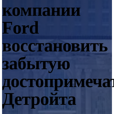
компании
EinScan SP V2
EinScan SE V2
Ford
Аксессуары
FootStation 2
Backpack for EinScan Libre
восстановить
Профессиональные решения
ДЛЯ НАЧИНАЮЩИХ · EINSTAR
ДЛЯ ЛЮБИТЕЛЕЙ
забытую
Лучшие экономичные 3D-сканеры для начинающих
достопримеча
EINSTAR Rockit 🛜
НОВИНКА
EINSTAR 2 🛜
НОВИНКА
EINSTAR VEGA 🛜
Детройта
3D-решения для начинающих
СТОМАТОЛОГИЯ
ДЛЯ СТОМАТОЛОГИИ