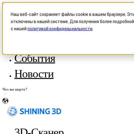
Skip to content
Наш веб-сайт сохраняет файлы cookie в вашем браузере. Эт
отключены в нашей системе. Для получения более подробной
Header Menu - Text
с нашей
политикой конфиденциальности
.
Компания
О компании SHINING 3D
События
Стать реселлером
Патенты и политики
История с WorldSkills
Новости
Сотрудничество СМИ
Поделитесь историей
ru
3D-Сканер