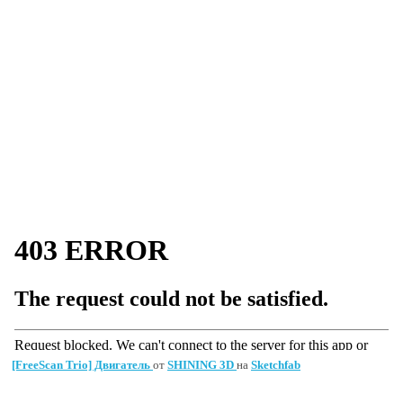
[FreeScan Trio] Двигатель
от
SHINING 3D
на
Sketchfab