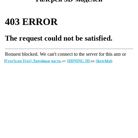
[FreeScan Trio] Литейная часть
от
SHINING 3D
на
Sketchfab