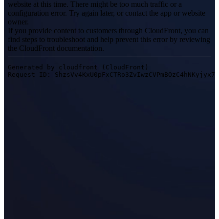
МОДЕЛИРОВАНИЯ
Универсальный 3D-сканер
EinScan Libre 🛜
Серия EinScan Rigil 🛜
НОВИНКА
EinScan Medixa 🛜
НОВИНКА
Ручной 3D-сканер с гибридным источником света
EinScan H2
Настольный 3D-сканер
EinScan SP V2
EinScan SE V2
Аксессуары
FootStation 2
Backpack for EinScan Libre
Профессиональные решения