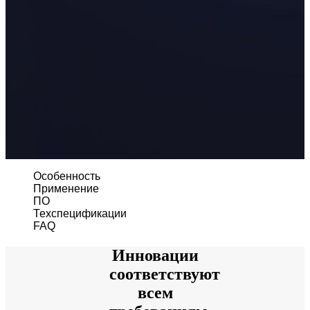
ДЛЯ НАЧИНАЮЩИХ · EINSTAR
ДЛЯ ЛЮБИТЕЛЕЙ
Лучшие экономичные 3D-сканеры для начинающих
EINSTAR Rockit 🛜
НОВИНКА
EINSTAR 2 🛜
НОВИНКА
EINSTAR VEGA 🛜
3D-решения для начинающих
СТОМАТОЛОГИЯ
ДЛЯ СТОМАТОЛОГИИ
Особенность
Интраоральный сканер
Применение
Aoralscan Elite Wireless
НОВИНКА
ПО
Техспецификации
Aoralscan Elite
FAQ
Aoralscan 3 Wireless
Aoralscan 3
Инновации
Aoralscan L
соответствуют
всем
Стоматологический 3D-принтер