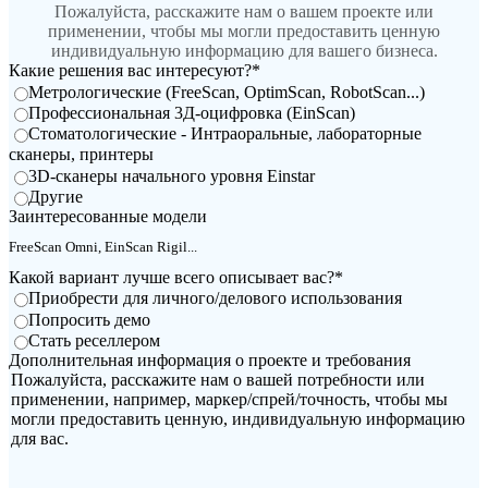
Пожалуйста, расскажите нам о вашем проекте или
Интраоральный сканер
применении, чтобы мы могли предоставить ценную
Aoralscan Elite Wireless
НОВИНКА
индивидуальную информацию для вашего бизнеса.
Какие решения вас интересуют?
*
Aoralscan Elite
Метрологические (FreeScan, OptimScan, RobotScan...)
Aoralscan 3 Wireless
Профессиональная 3Д-оцифровка (EinScan)
Aoralscan 3
Стоматологические - Интраоральные, лабораторные
Aoralscan L
сканеры, принтеры
3D-сканеры начального уровня Einstar
Другие
Стоматологический 3D-принтер
Заинтересованные модели
AccuFab-F1
НОВИНКА
AccuFab-CEL
Какой вариант лучше всего описывает вас?
*
AccuFab-L4D/K
Приобрести для личного/делового использования
AccuFab-D1s
Попросить демо
Стать реселлером
Для постобработки
Дополнительная информация о проекте и требования
Пожалуйста, расскажите нам о вашей потребности или
FabWash
применении, например, маркер/спрей/точность, чтобы мы
FabCure N2
НОВИНКА
могли предоставить ценную, индивидуальную информацию
для вас.
FabCure 2
Лабораторный 3D-сканер