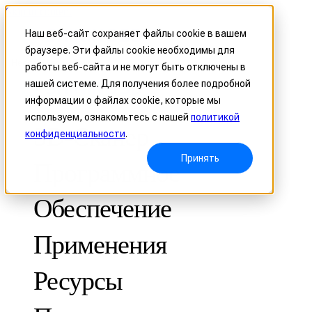
Skip to content
Наш веб-сайт сохраняет файлы cookie в вашем
браузере. Эти файлы cookie необходимы для
Header Menu - Text
работы веб-сайта и не могут быть отключены в
нашей системе. Для получения более подробной
информации о файлах cookie, которые мы
используем, ознакомьтесь с нашей
политикой
3D-Сканер
конфиденциальности
.
Принять
Программное
Обеспечение
Применения
МЕТРОЛОГИЧЕСКИЕ
ДЛЯ КОНТРОЛЯ КАЧЕСТВА
Ресурсы
Оптическая координатно-измерительная система
FreeScan Trak ProW 🛜
Кейсы