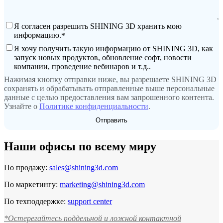
AutoScan-DS-EX Pro(H)
AutoScan-DS-EX Pro
Я согласен разрешить SHINING 3D хранить мою
информацию.
*
Лицевой 3D-сканер
Я хочу получить такую информацию от SHINING 3D, как
запуск новых продуктов, обновление софт, новости
e-Motion
НОВИНКА
компании, проведение вебинаров и т.д..
MetiSmile-MR
НОВИНКА
Нажимая кнопку отправки ниже, вы разрешаете SHINING 3D
MetiSmile
сохранять и обрабатывать отправленные выше персональные
данные с целью предоставления вам запрошенного контента.
Узнайте о
Политике конфиденциальности
.
Стоматологические решения
Оставить заявку
Наши офисы по всему миру
По продажу:
sales@shining3d.com
По маркетингу:
marketing@shining3d.com
По техподдержке:
support center
*Остерегайтесь поддельной и ложной контактной