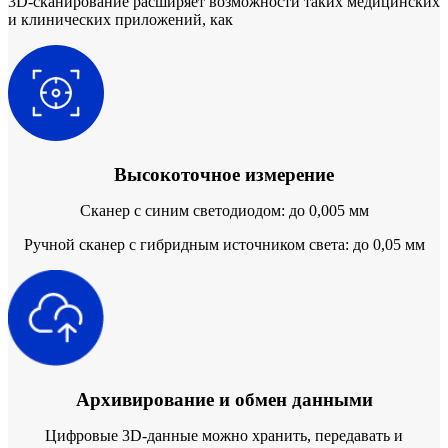
3D-сканирование расширяет возможности таких медицинских
AccuFab-F1
НОВИНКА
и клинических приложений, как
AccuFab-CEL
AccuFab-L4D/K
AccuFab-D1s
Для постобработки
FabWash
Высокоточное измерение
FabCure N2
НОВИНКА
FabCure 2
Сканер с синим светодиодом: до 0,005 мм
Лабораторный 3D-сканер
Ручной сканер с гибридным источником света: до 0,05 мм
AutoScan-DS-EX Pro(H)
AutoScan-DS-EX Pro
Лицевой 3D-сканер
e-Motion
НОВИНКА
MetiSmile-MR
НОВИНКА
Архивирование и обмен данными
MetiSmile
Цифровые 3D-данные можно хранить, передавать и