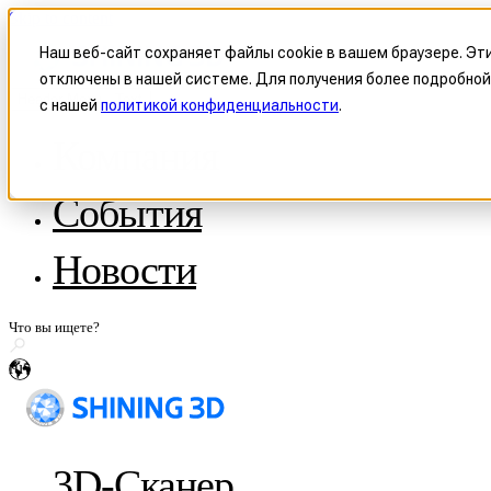
Skip to content
Наш веб-сайт сохраняет файлы cookie в вашем браузере. Эт
отключены в нашей системе. Для получения более подробной
Header Menu - Text
с нашей
политикой конфиденциальности
.
Компания
О компании SHINING 3D
События
Стать реселлером
Патенты и политики
История с WorldSkills
Новости
Сотрудничество СМИ
Поделитесь историей
ru
3D-Сканер