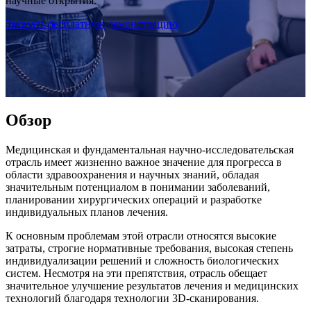
научные открытия.
МОДЕЛИРОВАНИЯ
Заказать бесплатную демонстрацию
Универсальный 3D-сканер
EinScan Libre 🛜
Серия EinScan Rigil 🛜
НОВИНКА
EinScan Medixa 🛜
НОВИНКА
Обзор
Ручной 3D-сканер с гибридным источником света
EinScan H2
Медицинская и фундаментальная научно-исследовательская
отрасль имеет жизненно важное значение для прогресса в
Настольный 3D-сканер
области здравоохранения и научных знаний, обладая
значительным потенциалом в понимании заболеваний,
EinScan SP V2
планировании хирургических операций и разработке
EinScan SE V2
индивидуальных планов лечения.
Аксессуары
К основным проблемам этой отрасли относятся высокие
затраты, строгие нормативные требования, высокая степень
FootStation 2
индивидуализации решений и сложность биологических
Backpack for EinScan Libre
систем. Несмотря на эти препятствия, отрасль обещает
значительное улучшение результатов лечения и медицинских
технологий благодаря технологии 3D-сканирования.
Профессиональные решения