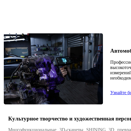
Автомо
Професси
высокоточ
измерений
необходим
Узнайте б
Культурное творчество и художественная перс
Многофункциональные 3D-сканеры SHINING 3D превращ