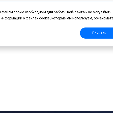
и файлы cookie необходимы для работы веб-сайта и не могут быть
 информации о файлах cookie, которые мы используем, ознакомьт
мерительная система
Лазерный ручной 3D-сканер
Принять
oW 🛜
FreeScan UE Nova🛜
a 🛜
FreeScan Trio
FreeScan UE Pro2 🛜
FreeScan UE Pro
Серия FreeScan Combo
ое решение для 3D-инспекции
Роботизированная система 3D-контроля
mni 🛜
НОВИНКА
Серия RobotScan
НОВИНК
решения