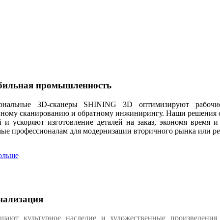
бильная промышленность
ональные 3D-сканеры SHINING 3D оптимизируют рабочие
ному сканированию и обратному инжинирингу. Наши решения о
 и ускоряют изготовление деталей на заказ, экономя время и
ые профессионалам для модернизации вторичного рынка или ре
ольше
онализация
ают культурное наследие и художественные произведения