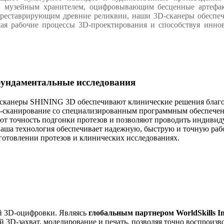
ы музейным хранителем, оцифровывающим бесценные артефак
 реставрирующим древние реликвии, наши 3D-сканеры обеспе
шая рабочие процессы 3D-проектирования и способствуя инно
ундаментальные исследования
сканеры SHINING 3D обеспечивают клинические решения благо
D-сканирование со специализированным программным обеспечен
т точность подгонки протезов и позволяют проводить индивид
аша технология обеспечивает надежную, быструю и точную раб
готовлении протезов и клинических исследованиях.
й 3D-оцифровки. Являясь
глобальным партнером WorldSkills In
D-захват, моделирование и печать, позволяя точно воспроизв