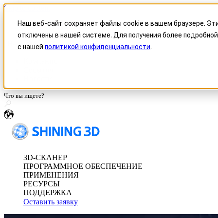
Skip to content
Наш веб-сайт сохраняет файлы cookie в вашем браузере. Эт
отключены в нашей системе. Для получения более подробной
Header Menu - Text
с нашей
политикой конфиденциальности
.
Оптическая координатно-из
Компания
События
FreeScan Trak Pr
Новости
FreeScan Trak Nov
Серия FreeProbe
ru
Автономное метрологическ
3D-СКАНЕР
Серия FreeScan O
ПРОГРАММНОЕ ОБЕСПЕЧЕНИЕ
ПРИМЕНЕНИЯ
Метрологические 
РЕСУРСЫ
ПОДДЕРЖКА
Оставить заявку