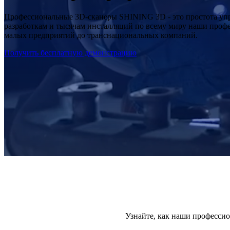
Профессиональные 3D-сканеры SHINING 3D - это простота упр
разработкам и тысячам инсталляций по всему миру наши профе
малых предприятий до транснациональных компаний.
Получить бесплатную демонстрацию
Узнайте, как наши професси