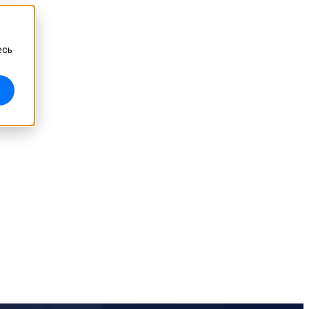
есь
Высокоточный стационарный 3D-сканер
OptimScan Q12/Q9 HD
НОВИНКА
OptimScan Q12/Q9
НОВИНКА
AutoScan Inspec2
Аксессуары
Комплект маркеров
А
Поворотный стол с двумя осями
НОВИНКА