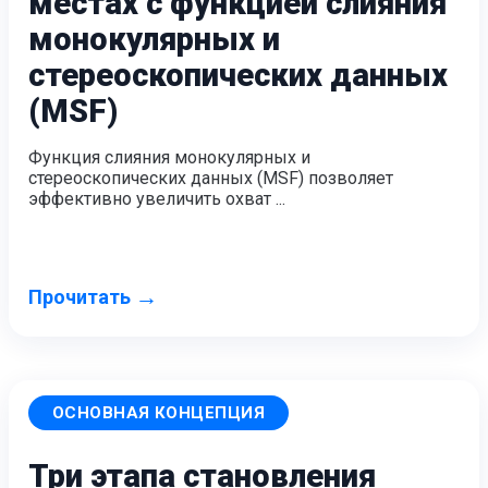
местах с функцией слияния
монокулярных и
AutoScan-DS-EX Pro(H)
AutoScan-DS-EX Pro
стереоскопических данных
(MSF)
Лицевой 3D-сканер
e-Motion
НОВИНКА
Функция слияния монокулярных и
MetiSmile-MR
НОВИНКА
стереоскопических данных (MSF) позволяет
MetiSmile
эффективно увеличить охват ...
Стоматологические решения
→
Прочитать
Оставить заявку
ОСНОВНАЯ КОНЦЕПЦИЯ
Три этапа становления