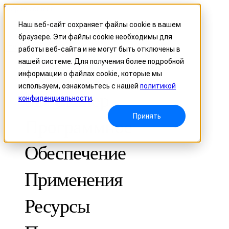
Skip to content
Наш веб-сайт сохраняет файлы cookie в вашем
браузере. Эти файлы cookie необходимы для
Header Menu - Text
работы веб-сайта и не могут быть отключены в
нашей системе. Для получения более подробной
информации о файлах cookie, которые мы
используем, ознакомьтесь с нашей
политикой
3D-Сканер
конфиденциальности
.
Принять
Программное
Обеспечение
Применения
МЕТРОЛОГИЧЕСКИЕ
ДЛЯ КОНТРОЛЯ КАЧЕСТВА
Ресурсы
Оптическая координатно-измерительная система
FreeScan Trak ProW 🛜
Кейсы