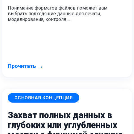
Интраоральный сканер
Понимание форматов файлов поможет вам
Aoralscan Elite Wireless
НОВИНКА
выбрать подходящие данные для печати,
моделирования, контроля ...
Aoralscan Elite
Aoralscan 3 Wireless
Aoralscan 3
Aoralscan L
Стоматологический 3D-принтер
AccuFab-F1
НОВИНКА
→
Прочитать
AccuFab-CEL
AccuFab-L4D/K
AccuFab-D1s
Для постобработки
ОСНОВНАЯ КОНЦЕПЦИЯ
FabWash
Захват полных данных в
FabCure N2
НОВИНКА
FabCure 2
глубоких или углубленных
Лабораторный 3D-сканер