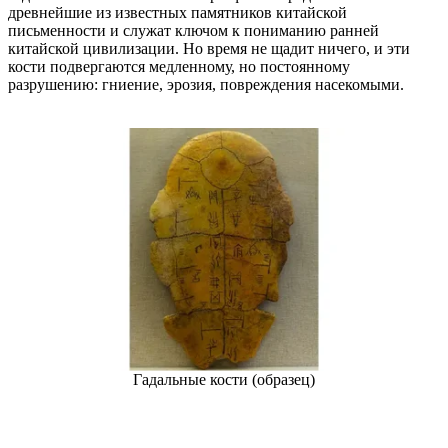
древнейшие из известных памятников китайской
AutoScan-DS-EX Pro(H)
письменности и служат ключом к пониманию ранней
китайской цивилизации. Но время не щадит ничего, и эти
AutoScan-DS-EX Pro
кости подвергаются медленному, но постоянному
разрушению: гниение, эрозия, повреждения насекомыми.
Лицевой 3D-сканер
e-Motion
НОВИНКА
MetiSmile-MR
НОВИНКА
MetiSmile
Стоматологические решения
Оставить заявку
Гадальные кости (образец)