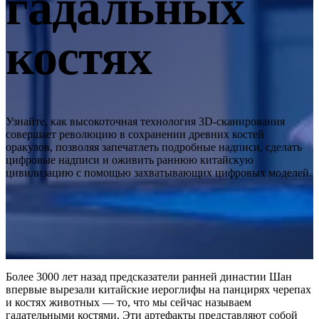
гадальных
Интраоральный сканер
Aoralscan Elite Wireless
НОВИНКА
костях
Aoralscan Elite
Aoralscan 3 Wireless
Aoralscan 3
Aoralscan L
Узнайте, как высокоточная технология 3D-сканирования
Стоматологический 3D-принтер
совершает революцию в сохранении древних костей
оракулов, позволяя запечатлеть подробные надписи, сделать
AccuFab-F1
НОВИНКА
цифровые надписи и оживить раннюю китайскую
AccuFab-CEL
цивилизацию с помощью захватывающих цифровых моделей.
AccuFab-L4D/K
AccuFab-D1s
Для постобработки
FabWash
FabCure N2
НОВИНКА
Более 3000 лет назад предсказатели ранней династии Шан
FabCure 2
впервые вырезали китайские иероглифы на панцирях черепах
и костях животных — то, что мы сейчас называем
гадательными костями. Эти артефакты представляют собой
Лабораторный 3D-сканер