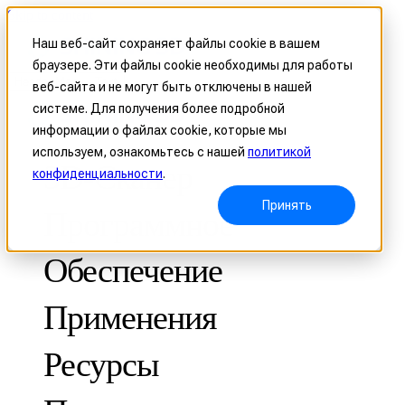
Skip to content
Наш веб-сайт сохраняет файлы cookie в вашем
браузере. Эти файлы cookie необходимы для работы
Header Menu - Text
веб-сайта и не могут быть отключены в нашей
системе. Для получения более подробной
информации о файлах cookie, которые мы
используем, ознакомьтесь с нашей
политикой
3D-Сканер
конфиденциальности
.
Принять
Программное
Обеспечение
Применения
МЕТРОЛОГИЧЕСКИЕ
ДЛЯ КОНТРОЛЯ КАЧЕСТВА
Ресурсы
Оптическая координатно-измерительная система
FreeScan Trak ProW 🛜
Кейсы