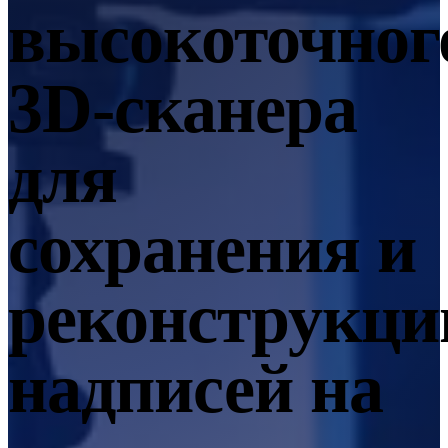
высокоточног
EinScan SP V2
EinScan SE V2
3D-сканера
Аксессуары
FootStation 2
Backpack for EinScan Libre
для
Профессиональные решения
ДЛЯ НАЧИНАЮЩИХ · EINSTAR
ДЛЯ ЛЮБИТЕЛЕЙ
сохранения и
Лучшие экономичные 3D-сканеры для начинающих
реконструкци
EINSTAR Rockit 🛜
НОВИНКА
EINSTAR 2 🛜
НОВИНКА
EINSTAR VEGA 🛜
надписей на
3D-решения для начинающих
СТОМАТОЛОГИЯ
ДЛЯ СТОМАТОЛОГИИ