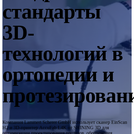
стандарты
EinScan SP V2
EinScan SE V2
3D-
Аксессуары
FootStation 2
Backpack for EinScan Libre
технологий в
Профессиональные решения
ДЛЯ НАЧИНАЮЩИХ · EINSTAR
ДЛЯ ЛЮБИТЕЛЕЙ
ортопедии и
Лучшие экономичные 3D-сканеры для начинающих
протезирован
EINSTAR Rockit 🛜
НОВИНКА
EINSTAR 2 🛜
НОВИНКА
EINSTAR VEGA 🛜
3D-решения для начинающих
Компания Lammert Scherer GmbH использует сканер EinScan
СТОМАТОЛОГИЯ
ДЛЯ СТОМАТОЛОГИИ
H2 и 3D-принтер AccuFab L4K от SHINING 3D для
оптимизации проектирования протезов, обеспечения