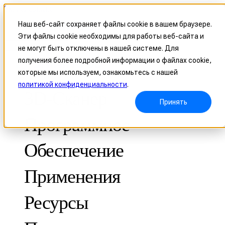
Skip to content
Наш веб-сайт сохраняет файлы cookie в вашем браузере.
Эти файлы cookie необходимы для работы веб-сайта и
Header Menu - Text
не могут быть отключены в нашей системе. Для
получения более подробной информации о файлах cookie,
которые мы используем, ознакомьтесь с нашей
политикой конфиденциальности
.
3D-Сканер
Принять
Программное
Обеспечение
Применения
МЕТРОЛОГИЧЕСКИЕ
ДЛЯ КОНТРОЛЯ КАЧЕСТВА
Ресурсы
Оптическая координатно-измерительная система
FreeScan Trak ProW 🛜
Кейсы