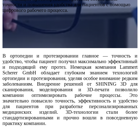
Интраоральный сканер
точности и повышения удобства для пациентов с помощью
цифрового рабочего процесса.
Aoralscan Elite Wireless
НОВИНКА
Aoralscan Elite
Aoralscan 3 Wireless
Aoralscan 3
Aoralscan L
В ортопедии и протезировании главное — точность и
Стоматологический 3D-принтер
удобство, чтобы пациент получил максимально эффективный
AccuFab-F1
НОВИНКА
и подходящий ему протез. Немецкая компания Lammert
Scherer GmbH обладает глубоким знанием технологий
AccuFab-CEL
ортопедии и протезирования, уделяя особое внимание редким
AccuFab-L4D/K
заболеваниям. Внедрение решений от SHINING 3D для
AccuFab-D1s
сканирования, моделирования и 3D-печати позволило
компании оптимизировать рабочие процессы. Это
значительно повысило точность, эффективность и удобство
Для постобработки
для пациентов при разработке персонализированных
FabWash
медицинских изделий. 3D-технологии стали более
стандартизированными и прочно вошли в повседневную
FabCure N2
НОВИНКА
практику компании.
FabCure 2
Лабораторный 3D-сканер