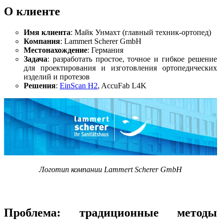
О клиенте
AutoScan-DS-EX Pro(H)
AutoScan-DS-EX Pro
Имя клиента
: Майк Унмахт (главный техник-ортопед)
Компания
: Lammert Scherer GmbH
Лицевой 3D-сканер
Местонахождение
: Германия
Задача
: разработать простое, точное и гибкое решение
e-Motion
НОВИНКА
для проектирования и изготовления ортопедических
MetiSmile-MR
НОВИНКА
изделий и протезов
MetiSmile
Решения
:
EinScan H2
, AccuFab L4K
Стоматологические решения
Оставить заявку
Логотип компании Lammert Scherer GmbH
Проблема: традиционные методы