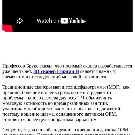
AutoScan-DS-EX Pro(H)
AutoScan-DS-EX Pro
Лицевой 3D-сканер
e-Motion
НОВИНКА
MetiSmile-MR
НОВИНКА
MetiSmile
Стоматологические решения
Профессор Брукс сказал, что носимый сканер разрабатывается
уже шесть лет.
3D-сканер EinScan H
является важным
элементом их исследований мозговой активности.
Оставить заявку
Традиционные сканеры магнитоэнцефалограммы (МЭГ), как
правило, большие и очень громоздкие и страдают от
проблемы “одного размера для всех”. Чтобы изучить
мозговую активность во время различных занятий,
участникам необходимо выполнить несколько движений,
поэтому ношение шлема, оснащенного датчиком OPM,
становится более целесообразным вариантом.
Существует два способа надежного крепления датчика OPM