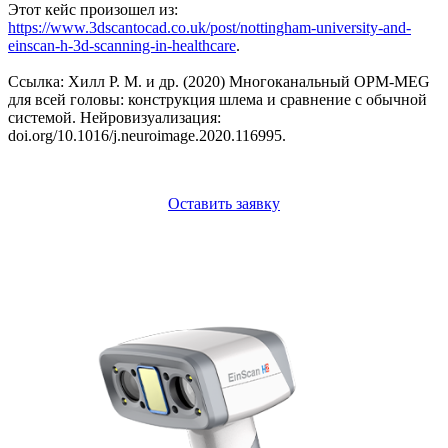
Этот кейс произошел из:
https://www.3dscantocad.co.uk/post/nottingham-university-and-
einscan-h-3d-scanning-in-healthcare
.
Ссылка: Хилл Р. М. и др. (2020) Многоканальный OPM-MEG
для всей головы: конструкция шлема и сравнение с обычной
системой. Нейровизуализация:
doi.org/10.1016/j.neuroimage.2020.116995.
Оставить заявку