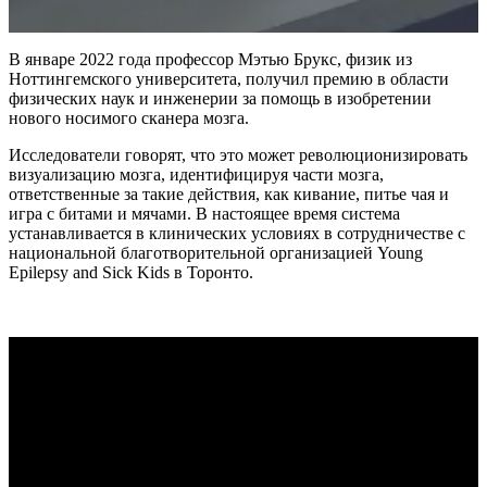
Интраоральный сканер
Aoralscan Elite Wireless
НОВИНКА
В январе 2022 года профессор Мэтью Брукс, физик из
Aoralscan Elite
Ноттингемского университета, получил премию в области
Aoralscan 3 Wireless
физических наук и инженерии за помощь в изобретении
нового носимого сканера мозга.
Aoralscan 3
Aoralscan L
Исследователи говорят, что это может революционизировать
визуализацию мозга, идентифицируя части мозга,
ответственные за такие действия, как кивание, питье чая и
Стоматологический 3D-принтер
игра с битами и мячами. В настоящее время система
AccuFab-F1
НОВИНКА
устанавливается в клинических условиях в сотрудничестве с
национальной благотворительной организацией Young
AccuFab-CEL
Epilepsy and Sick Kids в Торонто.
AccuFab-L4D/K
AccuFab-D1s
Для постобработки
FabWash
FabCure N2
НОВИНКА
FabCure 2
Лабораторный 3D-сканер