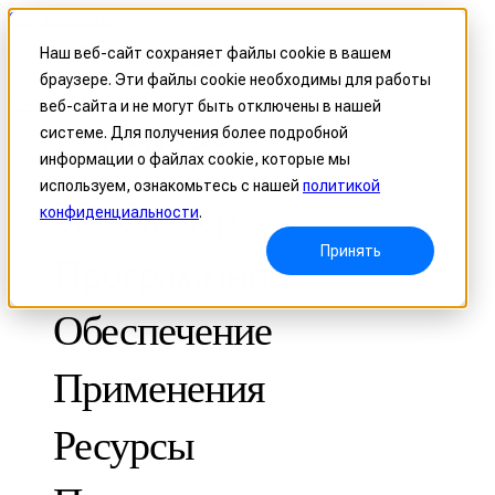
Skip to content
Наш веб-сайт сохраняет файлы cookie в вашем
браузере. Эти файлы cookie необходимы для работы
Header Menu - Text
веб-сайта и не могут быть отключены в нашей
системе. Для получения более подробной
информации о файлах cookie, которые мы
используем, ознакомьтесь с нашей
политикой
3D-Сканер
конфиденциальности
.
Принять
Программное
Обеспечение
Применения
МЕТРОЛОГИЧЕСКИЕ
ДЛЯ КОНТРОЛЯ КАЧЕСТВА
Ресурсы
Оптическая координатно-измерительная система
FreeScan Trak ProW 🛜
Кейсы