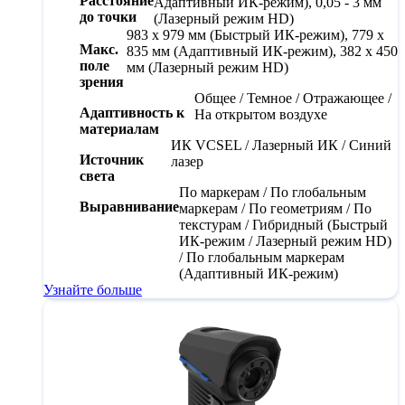
Расстояние
Адаптивный ИК-режим), 0,05 - 3 мм
до точки
(Лазерный режим HD)
983 x 979 мм (Быстрый ИК-режим), 779 x
Макс.
835 мм (Адаптивный ИК-режим), 382 x 450
поле
мм (Лазерный режим HD)
зрения
Общее / Темное / Отражающее /
Адаптивность к
На открытом воздухе
материалам
ИК
VCSEL / Лазерный ИК / Синий
Источник
лазер
света
По маркерам / По глобальным
Выравнивание
маркерам / По геометриям / По
текстурам / Гибридный (Быстрый
ИК-режим / Лазерный режим HD)
/ По глобальным маркерам
(Адаптивный ИК-режим)
Узнайте больше