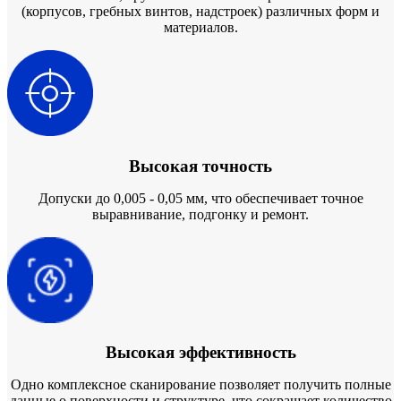
(корпусов, гребных винтов, надстроек) различных форм и
AutoScan-DS-EX Pro(H)
материалов.
AutoScan-DS-EX Pro
Лицевой 3D-сканер
e-Motion
НОВИНКА
MetiSmile-MR
НОВИНКА
MetiSmile
Высокая точность
Стоматологические решения
Допуски до 0,005 - 0,05 мм, что обеспечивает точное
выравнивание, подгонку и ремонт.
Оставить заявку
Высокая эффективность
Одно комплексное сканирование позволяет получить полные
данные о поверхности и структуре, что сокращает количество