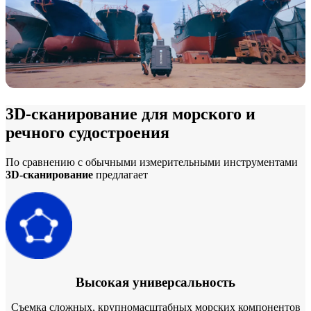
Интраоральный сканер
Aoralscan Elite Wireless
НОВИНКА
Aoralscan Elite
Aoralscan 3 Wireless
Aoralscan 3
Aoralscan L
3D-сканирование для морского и
Стоматологический 3D-принтер
речного судостроения
AccuFab-F1
НОВИНКА
По сравнению с обычными измерительными инструментами
AccuFab-CEL
3D-сканирование
предлагает
AccuFab-L4D/K
AccuFab-D1s
Для постобработки
FabWash
FabCure N2
НОВИНКА
FabCure 2
Высокая универсальность
Съемка сложных, крупномасштабных морских компонентов
Лабораторный 3D-сканер