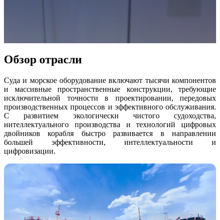
EinScan SP V2
EinScan SE V2
Аксессуары
Обзор отрасли
FootStation 2
Backpack for EinScan Libre
Суда и морское оборудование включают тысячи компонентов
и массивные пространственные конструкции, требующие
Профессиональные решения
исключительной точности в проектировании, передовых
ДЛЯ НАЧИНАЮЩИХ · EINSTAR
ДЛЯ ЛЮБИТЕЛЕЙ
производственных процессов и эффективного обслуживания.
С развитием экологически чистого судоходства,
интеллектуального производства и технологий цифровых
Лучшие экономичные 3D-сканеры для начинающих
двойников корабля быстро развивается в направлении
большей эффективности, интеллектуальности и
EINSTAR Rockit 🛜
НОВИНКА
цифровизации.
EINSTAR 2 🛜
НОВИНКА
EINSTAR VEGA 🛜
3D-решения для начинающих
СТОМАТОЛОГИЯ
ДЛЯ СТОМАТОЛОГИИ