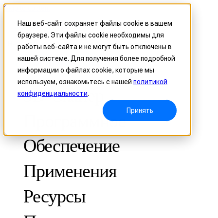
Skip to content
Наш веб-сайт сохраняет файлы cookie в вашем
браузере. Эти файлы cookie необходимы для
Header Menu - Text
работы веб-сайта и не могут быть отключены в
нашей системе. Для получения более подробной
информации о файлах cookie, которые мы
используем, ознакомьтесь с нашей
политикой
3D-Сканер
конфиденциальности
.
Принять
Программное
Обеспечение
Применения
МЕТРОЛОГИЧЕСКИЕ
ДЛЯ КОНТРОЛЯ КАЧЕСТВА
Ресурсы
Оптическая координатно-измерительная система
FreeScan Trak ProW 🛜
Кейсы